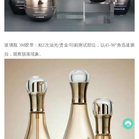
玻璃瓶 3M胶带：粘2次油光/烫金/印刷测试部位，以45-90°角迅速撕
拉，观察脱落现象。