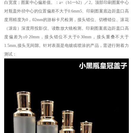
白宽度；图案中心偏差值。：a=（b1一b2）／2。顶部印刷图案中心
对瓶盖外径中心的位置偏差不大于0.6mm5、印刷图案底边距盖口高
度用精度为0，02mm的游标卡尺检测，接头错位、切槽错位、滚花
（滚齿）深度用投影仪、读数放大镜检测。印刷图案底边距盖口高
度偏差为±0·20mm，接头错位不大于0·30mm，接头重叠不大于
1.5mm,接头无间隙。针对表面是电镀或喷涂的产品，需进行附着力
测试：