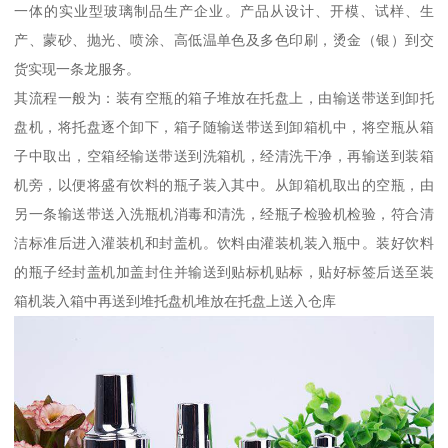
一体的实业型玻璃制品生产企业。产品从设计、开模、试样、生
产、蒙砂、抛光、喷涂、高低温单色及多色印刷，烫金（银）到交
货实现一条龙服务。
其流程一般为：装有空瓶的箱子堆放在托盘上，由输送带送到卸托
盘机，将托盘逐个卸下，箱子随输送带送到卸箱机中，将空瓶从箱
子中取出，空箱经输送带送到洗箱机，经清洗干净，再输送到装箱
机旁，以便将盛有饮料的瓶子装入其中。从卸箱机取出的空瓶，由
另一条输送带送入洗瓶机消毒和清洗，经瓶子检验机检验，符合清
洁标准后进入灌装机和封盖机。饮料由灌装机装入瓶中。装好饮料
的瓶子经封盖机加盖封住并输送到贴标机贴标，贴好标签后送至装
箱机装入箱中再送到堆托盘机堆放在托盘上送入仓库