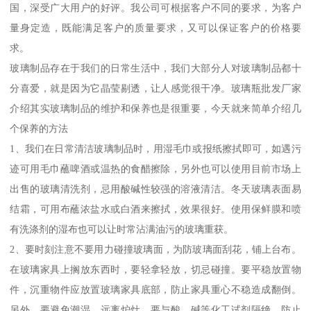
国，深受广大用户的好评。我公司可根据客户不同的要求，为客户
量身定造，既能满足客户的质量要求，又可以保证客户的价格要
求。
玻璃制品存在于我们的日常生活中，我们大部分人对玻璃制品都十
分喜爱，就是因为它晶莹剔透，让人感觉很干净。玻璃瓶批发厂家
介绍其实玻璃制品的维护和保养也是很重要，今天就来简单介绍几
个保养的方法
1、我们在日常清洁玻璃制品时，用湿毛巾或报纸擦拭即可，如遇污
迹可用毛巾蘸啤酒或温热的食醋擦除，另外也可以使用目前市场上
出售的玻璃清洗剂，忌用酸碱性较强的溶液清洁。冬天玻璃表面易
结霜，可用布蘸浓盐水或白酒来擦拭，效果很好。使用保鲜膜和喷
有洗涤剂的湿布也可以让时常沾满油污的玻璃重获。
2、要时刻注意不要用力碰撞玻璃面，为防玻璃面刮花，铺上台布。
在玻璃家具上搁放东西时，要轻拿轻放，切忌碰撞。要平稳放置物
件，沉重物件应放置玻璃家具底部，防止家具重心不稳造成翻倒。
另外，要避免潮湿，远离炉灶，要与酸、碱等化工试剂隔绝，防止