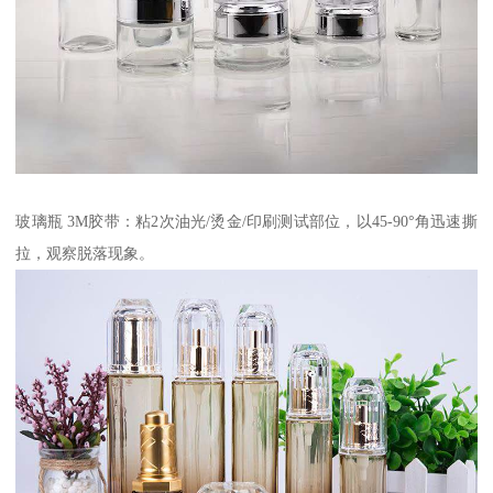
玻璃瓶 3M胶带：粘2次油光/烫金/印刷测试部位，以45-90°角迅速撕
拉，观察脱落现象。