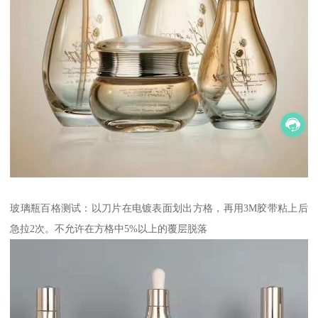
玻璃瓶百格测试：以刀片在电镀表面划出方格，再用3M胶带粘上后
急拉2次。不允许在方格中5%以上的覆层脱落