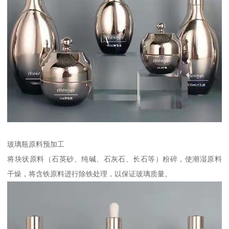
玻璃瓶原料预加工
将块状原料（石英砂、纯碱、石灰石、长石等）粉碎，使潮湿原料
干燥，将含铁原料进行除铁处理，以保证玻璃质量。