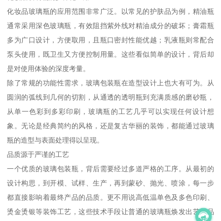
化妆品玻璃瓶的应用范围非常广泛。以常见的护肤品为例，精油瓶
通常采用深色玻璃瓶，有效阻挡紫外线对精油成分的破坏；膏霜瓶
多为广口设计，方便取用，且瓶口密封性能优越；乳液瓶则常配合
泵头使用，既卫生又方便控制用量。这些看似简单的设计，背后却
是对使用体验的深度考量。
除了常规的功能性需求，玻璃包装瓶在造型设计上也大有可为。从
圆润的弧线到几何的切割，从通透的透明瓶到充满质感的磨砂瓶，
从单一色彩到多彩印刷，玻璃瓶的工艺几乎可以实现任何设计想
象。无论是经典简约的风格，还是复古华丽的装饰，都能通过玻璃
瓶的造型与表面处理得以呈现。
品质源于严谨的工艺
一个优质的玻璃包装瓶，背后需要经过多道严格的工序。从最初的
设计构思，到开模、试样、生产，再到蒙砂、抛光、喷涂，每一步
都直接影响着最终产品的品质。更不用说高低温单色及多色印刷、
烫金烫银等装饰工艺，这些技术手段让普通的玻璃瓶焕发出艺术品