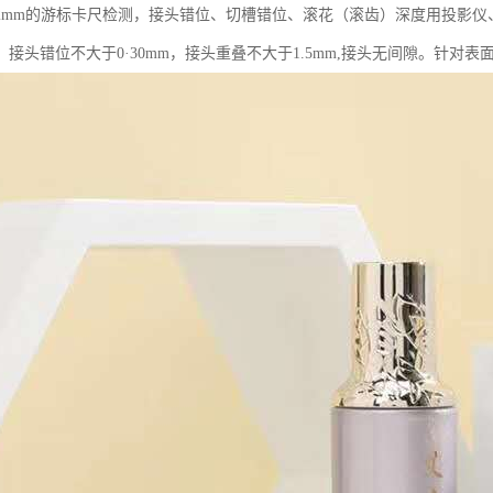
02mm的游标卡尺检测，接头错位、切槽错位、滚花（滚齿）深度用投影
mm，接头错位不大于0·30mm，接头重叠不大于1.5mm,接头无间隙。针