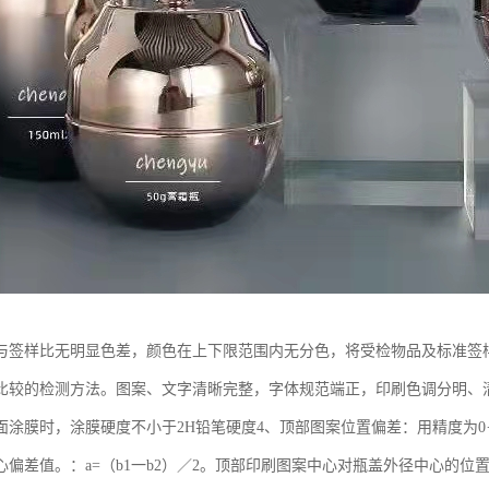
与签样比无明显色差，颜色在上下限范围内无分色，将受检物品及标准签样距离3
比较的检测方法。图案、文字清晰完整，字体规范端正，印刷色调分明、
面涂膜时，涂膜硬度不小于2H铅笔硬度4、顶部图案位置偏差：用精度为0
心偏差值。：a=（b1一b2）／2。顶部印刷图案中心对瓶盖外径中心的位置