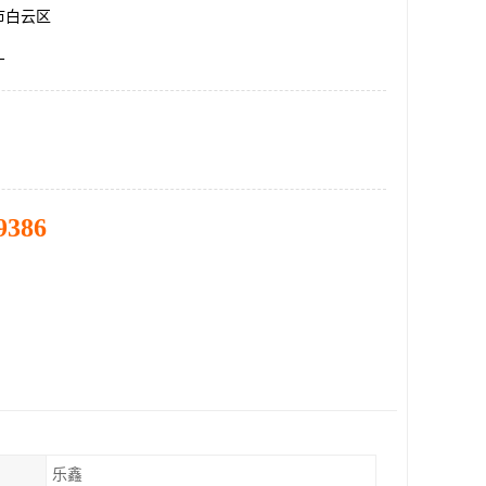
市白云区
厂
9386
乐鑫