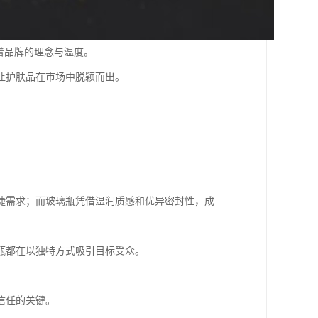
着品牌的理念与温度。
让护肤品在市场中脱颖而出。
捷需求；而玻璃瓶凭借温润质感和优异密封性，成
瓶都在以独特方式吸引目标受众。
信任的关键。