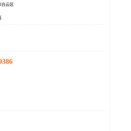
市白云区
瓶
9386