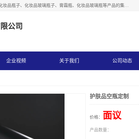
【1分钟前更新】广州乐鑫玻璃制品有限公司是一家专业从事化妆品瓶子、化妆品玻璃瓶子、膏霜瓶、化妆品玻璃瓶等产品的集开发研制、生产、销售于一体的实业型玻璃制品生产企业。产品从设计、开模、试样、生产、蒙砂、抛光、喷涂、高低温单色及多色印刷，烫金（银）到交货实现一条龙服务。
有限公司
企业视频
关于我们
公司动态
护肤品空瓶定制
面议
价格：
产品数量：