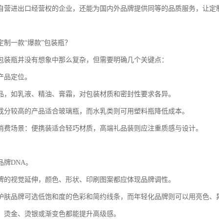
自营进出口经营权的企业，还能为国内外品牌提供同等的品质服务，让定
定制一款“爆款”包装瓶？
包装瓶并没有想象中那么复杂，但需要明确几个关键点：
产品定位。
品，如乳液、精油、膏霜，对包装材质和密封性要求各异。
成分较高的产品适合玻璃瓶，而水乳类则可用塑料瓶降低成本。
消费场景：便携装适合轻巧材质，高端礼品装则应注重质感与设计。
品牌DNA。
牌的视觉延伸，颜色、形状、印刷图案都应体现品牌调性。
护肤品牌可选低饱和度的色彩和简约线条，而年轻化品牌则可以用亮色、
，烫金、烫银或渐变色都能提升高级感。