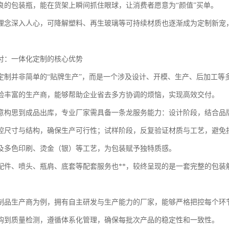
良的包装瓶，能在货架上瞬间抓住眼球，让消费者愿意为“颜值”买单。
理念深入人心，可降解塑料、再生玻璃等可持续材质也逐渐成为定制新宠
付：一体化定制的核心优势
定制并非简单的“贴牌生产”，而是一个涉及设计、开模、生产、后加工等
验丰富的生产商，能够帮助企业省去多方协调的烦恼，实现高效交付。
意构思到成品出库，专业厂家需具备一条龙服务能力：设计阶段，结合品
控尺寸与结构，确保生产可行性；试样阶段，反复验证材质与工艺，避免
及多色印刷、烫金（银）等工艺，为包装赋予独特质感。
配件、喷头、瓶肩、底套等配套服务也**，较终呈现的是一套完整的包装
制品生产商为例，拥有自主研发与生产能力的厂家，能够严格把控每个环
购到质量检测，遵循体系化管理，确保每批次产品的稳定性和一致性。