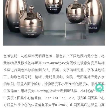
色差说明：与签样比无明显色差，颜色在上下限范围内无分色，将
受检物品及标准签样距离30cm-40cm处45°角视线的观察角度用与标
准样进行颜色比较的检测方法。图案、文字清晰完整，字体规范端
正，印刷色调分明、清晰，无明显漏印、划伤，无图案处应无多余
的印刷。瓶盖表面涂膜时，涂膜硬度不小于2H铅笔硬度4、顶部图案
位置偏差：用精度为0·02mm的游标卡尺测量试样、小对称部位的空
白宽度；图案中心偏差值。：a=（b1一b2）／2。顶部印刷图案中心
对瓶盖外径中心的位置偏差不大于0.6mm5、印刷图案底边距盖口高