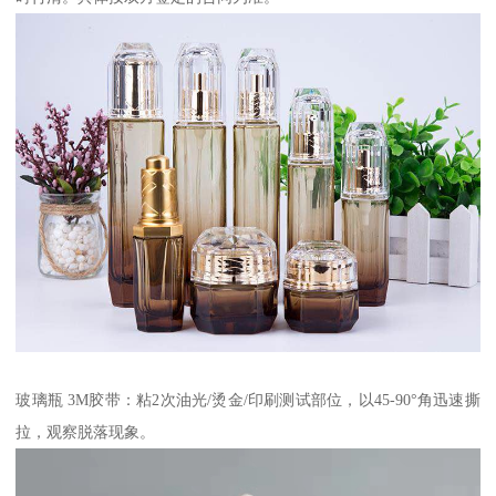
玻璃瓶 3M胶带：粘2次油光/烫金/印刷测试部位，以45-90°角迅速撕
拉，观察脱落现象。