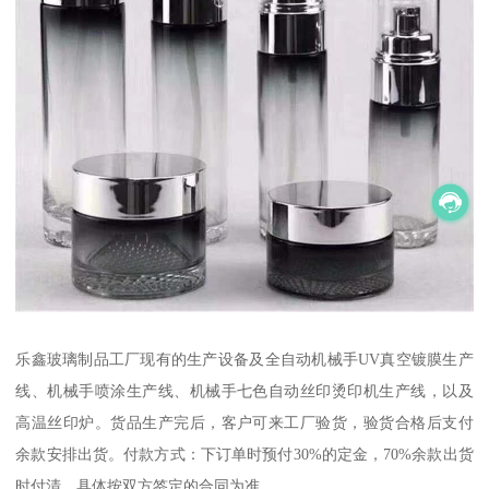
乐鑫玻璃制品工厂现有的生产设备及全自动机械手UV真空镀膜生产
线、机械手喷涂生产线、机械手七色自动丝印烫印机生产线，以及
高温丝印炉。货品生产完后，客户可来工厂验货，验货合格后支付
余款安排出货。付款方式：下订单时预付30%的定金，70%余款出货
时付清。具体按双方签定的合同为准。