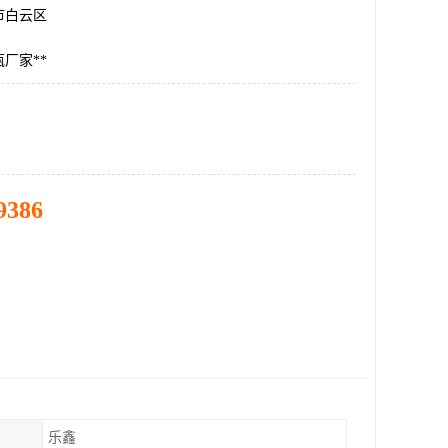
市白云区
厂家**
9386
乐鑫