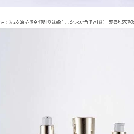
胶带：粘2次油光/烫金/印刷测试部位，以45-90°角迅速撕拉，观察脱落现