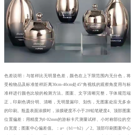
色差说明：与签样比无明显色差，颜色在上下限范围内无分色，将
受检物品及标准签样距离30cm-40cm处45°角视线的观察角度用与标
准样进行颜色比较的检测方法。图案、文字清晰完整，字体规范端
正，印刷色调分明、清晰，无明显漏印、划伤，无图案处应无多余
的印刷。瓶盖表面涂膜时，涂膜硬度不小于2H铅笔硬度4、顶部图案
位置偏差：用精度为0·02mm的游标卡尺测量试样、小对称部位的空
白宽度；图案中心偏差值。：a=（b1一b2）／2。顶部印刷图案中心