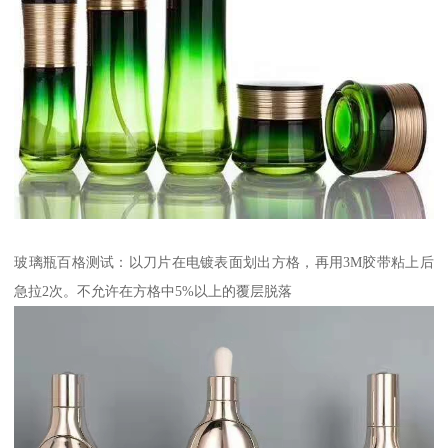
玻璃瓶百格测试：以刀片在电镀表面划出方格，再用3M胶带粘上后
急拉2次。不允许在方格中5%以上的覆层脱落