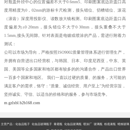
对瓶盖外径中心的位置偏差不大于0.6mm5、印刷图案底边距盖口高
度用精度为0，02mm的游标卡尺检测，接头错位、切槽错位、滚花
（滚齿）深度用投影仪、读数放大镜检测。印刷图案底边距盖口高
度偏差为±0·20mm，接头错位不大于0·30mm，接头重叠不大于
1.5mm,接头无间隙。针对表面是电镀或喷涂的产品，需进行附着力
测试：
公司以市场为导向，严格按照ISO9002质量管理体系进行管理生产，
并拥有自营进出口经营权，与韩国、日本、印度尼西亚，中东、英
国、美国等众多国家和地区都有较多的的沟通合作，产品出口世界
一百多个国家和地区。 我们一直以过硬的质量、的服务，大可能的
满足客户的需求，恪守：“质量、诚信经营、用户至上”为经营宗旨，
坚持诚实、守信、以适当的价格和的服务，参与市场竞争。
m.gzlxbl.b2b168.com
主营产品：
化妆品瓶子 化妆品玻璃瓶子 膏霜瓶 化妆品玻璃瓶 喷涂厂 玻璃瓶 粉底液瓶 蜡烛玻璃