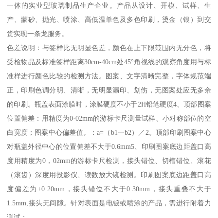
一体的实业型玻璃制品生产企业。产品从设计、开模、试样、生
产、蒙砂、抛光、喷涂、高低温单色及多色印刷，烫金（银）到交
货实现一条龙服务。
色差说明：与签样比无明显色差，颜色在上下限范围内无分色，将
受检物品及标准签样距离30cm-40cm处45°角视线的观察角度用与标
准样进行颜色比较的检测方法。图案、文字清晰完整，字体规范端
正，印刷色调分明、清晰，无明显漏印、划伤，无图案处应无多余
的印刷。瓶盖表面涂膜时，涂膜硬度不小于2H铅笔硬度4、顶部图案
位置偏差：用精度为0·02mm的游标卡尺测量试样、小对称部位的空
白宽度；图案中心偏差值。：a=（b1一b2）／2。顶部印刷图案中心
对瓶盖外径中心的位置偏差不大于0.6mm5、印刷图案底边距盖口高
度用精度为0，02mm的游标卡尺检测，接头错位、切槽错位、滚花
（滚齿）深度用投影仪、读数放大镜检测。印刷图案底边距盖口高
度偏差为±0·20mm，接头错位不大于0·30mm，接头重叠不大于
1.5mm,接头无间隙。针对表面是电镀或喷涂的产品，需进行附着力
测试：