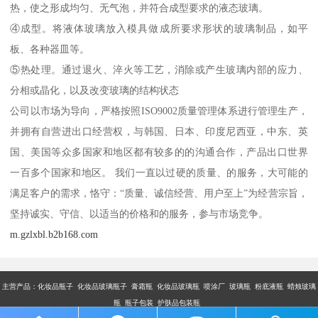
热，使之形成均匀、无气泡，并符合成型要求的液态玻璃。
④成型。将液体玻璃放入模具做成所要求形状的玻璃制品，如平
板、各种器皿等。
⑤热处理。通过退火、淬火等工艺，消除或产生玻璃内部的应力、
分相或晶化，以及改变玻璃的结构状态
公司以市场为导向，严格按照ISO9002质量管理体系进行管理生产，
并拥有自营进出口经营权，与韩国、日本、印度尼西亚，中东、英
国、美国等众多国家和地区都有较多的的沟通合作，产品出口世界
一百多个国家和地区。 我们一直以过硬的质量、的服务，大可能的
满足客户的需求，恪守：“质量、诚信经营、用户至上”为经营宗旨，
坚持诚实、守信、以适当的价格和的服务，参与市场竞争。
m.gzlxbl.b2b168.com
主营产品：
化妆品瓶子 化妆品玻璃瓶子 膏霜瓶 化妆品玻璃瓶 喷涂厂 玻璃瓶 粉底液瓶 蜡烛玻璃
瓶 瓶子包装 护肤品包装瓶