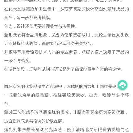
眼霜作为一种高附加值化妆品，其包装瓶的设计与加工更为考究。
在化妆品眼霜瓶加工过程中，从萌芽初期的设计草图到最终成品的
量产，每一步都充满挑战。
首先，设计环节需要兼顾美学与实用性。
瓶形既要符合品牌形象，又要方便消费者取用，无论是按压泵头设
计还是旋转式瓶盖，都需要与玻璃瓶身完美契合。
开模环节则考验着技术人员的专业素养，精密的模具决定了产品的
一致性与精度。
在试样阶段，反复的试制与调试是为了确保批量生产时的稳定性。
而在实际的化妆品瓶生产过程中，玻璃瓶的后续加工同样关键。
一瓶看似简单的眼霜瓶，往往要经历蒙砂、抛光、喷涂等多个环
节。
蒙砂工艺能赋予玻璃瓶朦胧的质感，让瓶身看起来更为高级优雅，
适合强调气质与格调的护肤品牌。
抛光则带来晶莹剔透的光泽感，便于清晰地展示眼霜的质地与色