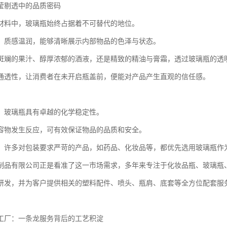
莹剔透中的品质密码
材料中，玻璃瓶始终占据着不可替代的地位。
，质感温润，能够清晰展示内部物品的色泽与状态。
斑斓的果汁、醇厚浓郁的酒液，还是精致的精油与膏霜，透过玻璃瓶的透
通透性，让消费者在未开启瓶盖前，便能对产品产生直观的信任感。
，玻璃瓶具有卓越的化学稳定性。
容物发生反应，可有效保证物品的品质和安全。
，许多对包装要求严苛的产品，如药品、化妆品等，都优先选用玻璃瓶作
制品有限公司正是看准了这一市场需求，多年来专注于化妆品瓶、玻璃瓶
研发，并为客户提供相关的塑料配件、喷头、瓶肩、底套等全方位配套服
工厂：一条龙服务背后的工艺积淀