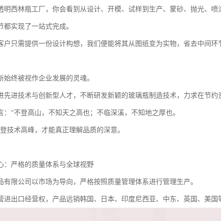
透明西林瓶工厂，你会看到从设计、开模、试样到生产、蒙砂、抛光、喷
节都实现了一站式完成。
客户只需提供一份设计构想，我们便能将其从图纸变为实物，省去中间环
新始终被视作企业发展的灵魂。
进先进技术与创新型人才，不断研发新颖的玻璃瓶制造技术，力求在节约
言：“不登高山，不知天之高也；不临深溪，不知地之厚也。
攀登技术高峰，才能真正理解品质的深意。
心：严格的质量体系与全球视野
品有限公司以市场为导向，严格按照质量管理体系进行管理生产。
营进出口经营权，产品远销韩国、日本、印度尼西亚、中东、英国、美国