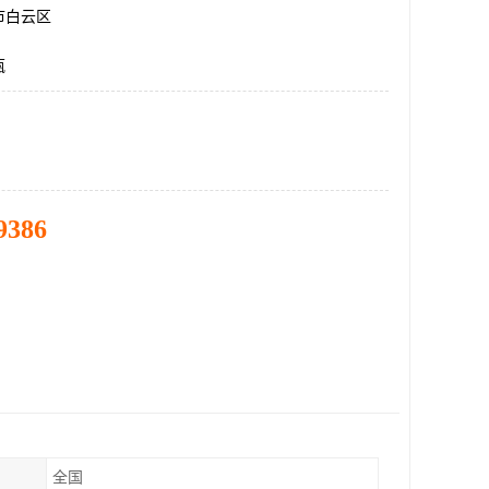
市白云区
瓶
9386
全国