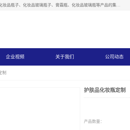
【1分钟前更新】广州乐鑫玻璃制品有限公司是一家专业从事化妆品瓶子、化妆品玻璃瓶子、膏霜瓶、化妆品玻璃瓶等产品的集开发研制、生产、销售于一体的实业型玻璃制品生产企业。产品从设计、开模、试样、生产、蒙砂、抛光、喷涂、高低温单色及多色印刷，烫金（银）到交货实现一条龙服务。
企业视频
关于我们
公司动态
定制
护肤品化妆瓶定制
面
价格：
产品数量：