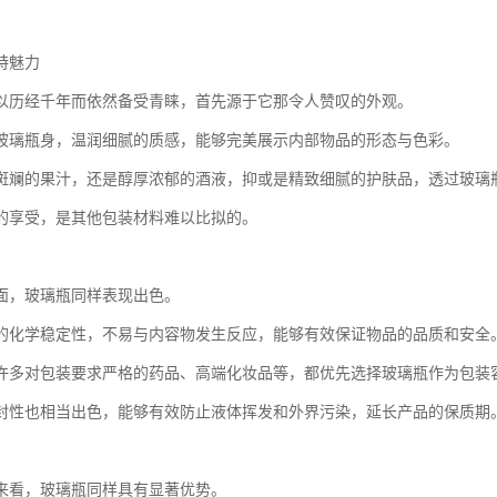
特魅力
以历经千年而依然备受青睐，首先源于它那令人赞叹的外观。
玻璃瓶身，温润细腻的质感，能够完美展示内部物品的形态与色彩。
斑斓的果汁，还是醇厚浓郁的酒液，抑或是精致细腻的护肤品，透过玻璃
的享受，是其他包装材料难以比拟的。
面，玻璃瓶同样表现出色。
的化学稳定性，不易与内容物发生反应，能够有效保证物品的品质和安全
许多对包装要求严格的药品、高端化妆品等，都优先选择玻璃瓶作为包装
封性也相当出色，能够有效防止液体挥发和外界污染，延长产品的保质期
来看，玻璃瓶同样具有显著优势。