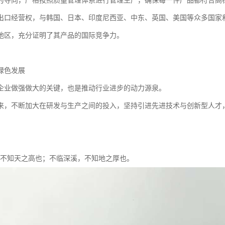
为导向，严格按照质量管理体系进行管理生产，确保每一件产品都符合高
出口经营权，与韩国、日本、印度尼西亚、中东、英国、美国等众多国家
地区，充分证明了其产品的国际竞争力。
绿色发展
企业做强做大的关键，也是推动行业进步的动力源泉。
来，不断加大在研发与生产之间的投入，坚持引进先进技术与创新型人才
。
，不知天之高也；不临深溪，不知地之厚也。