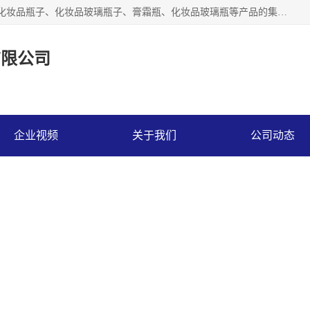
【1分钟前更新】广州乐鑫玻璃制品有限公司是一家专业从事化妆品瓶子、化妆品玻璃瓶子、膏霜瓶、化妆品玻璃瓶等产品的集开发研制、生产、销售于一体的实业型玻璃制品生产企业。产品从设计、开模、试样、生产、蒙砂、抛光、喷涂、高低温单色及多色印刷，烫金（银）到交货实现一条龙服务。
有限公司
企业视频
关于我们
公司动态