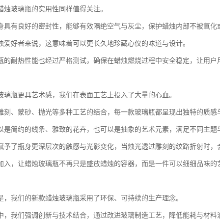
蜡烛玻璃瓶的实用性同样值得关注。
身具有良好的密封性，能够有效隔绝空气与灰尘，保护蜡烛内部不被氧化
烛爱好者来说，这意味着可以更长久地珍藏心仪的味道与设计。
瓶的耐热性能也经过严格测试，确保在蜡烛燃烧过程中安全稳定，让用户
玻璃瓶更具艺术感，我们在表面工艺上投入了大量的心血。
雕刻、蒙砂、抛光等多种工艺的结合，每一款玻璃瓶都呈现出独特的质感
以是简约的线条、雅致的花卉，也可以是抽象的艺术元素，满足不同主题
赋予了瓶身更深层次的触感与光影变化，当烛光透过雕刻的纹路折射时，
加入，让蜡烛玻璃瓶不再只是盛放蜡烛的容器，而是一件可以细细品味的
是，我们的新款蜡烛玻璃瓶采用了环保、可持续的生产理念。
中，我们强调创新与技术结合，通过改进玻璃制造工艺，降低能耗与材料