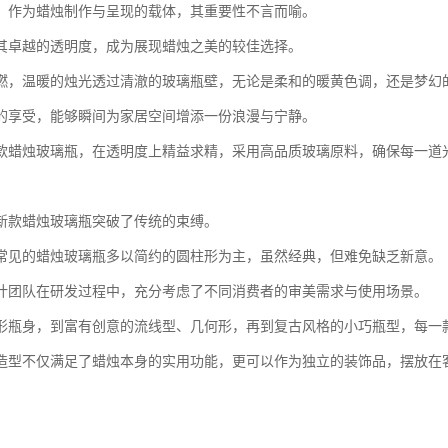
，作为蜡烛制作与呈现的载体，其重要性不言而喻。
其卓越的透明度，成为展现蜡烛之美的较佳选择。
燃，温暖的烛光透过清澈的玻璃瓶壁，无论是柔和的暖黄色调，还是梦幻
的享受，能够瞬间为家居空间增添一份浪漫与宁静。
款蜡烛玻璃瓶，在透明度上精益求精，采用高品质玻璃原料，确保每一道
新款蜡烛玻璃瓶突破了传统的束缚。
常见的蜡烛玻璃瓶多以简约的圆柱形为主，虽然经典，但难免缺乏新意。
计团队在研发过程中，充分考虑了不同消费者的审美需求与使用场景。
形瓶身，到富有创意的流线型、几何形，再到复古风格的小巧瓶型，每一
造型不仅满足了蜡烛本身的实用功能，更可以作为独立的装饰品，摆放在