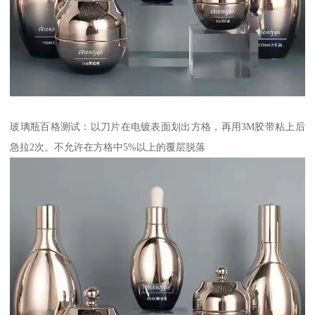
玻璃瓶百格测试：以刀片在电镀表面划出方格，再用3M胶带粘上后
急拉2次。不允许在方格中5%以上的覆层脱落