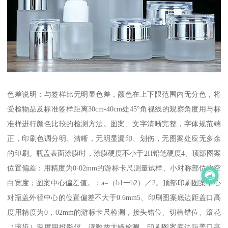
色差说明：与签样比无明显色差，颜色在上下限范围内无分色，将
受检物品及标准签样距离30cm-40cm处45°角视线的观察角度用与标
准样进行颜色比较的检测方法。图案、文字清晰完整，字体规范端
正，印刷色调分明、清晰，无明显漏印、划伤，无图案处应无多余
的印刷。瓶盖表面涂膜时，涂膜硬度不小于2H铅笔硬度4、顶部图案
位置偏差：用精度为0·02mm的游标卡尺测量试样、小对称部位的空
白宽度；图案中心偏差值。：a=（b1一b2）／2。顶部印刷图案中心
对瓶盖外径中心的位置偏差不大于0.6mm5、印刷图案底边距盖口高
度用精度为0，02mm的游标卡尺检测，接头错位、切槽错位、滚花
（滚齿）深度用投影仪、读数放大镜检测。印刷图案底边距盖口高