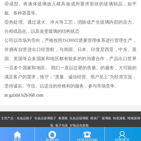
④成型。将液体玻璃放入模具做成所要求形状的玻璃制品，如平
板、各种器皿等。
⑤热处理。通过退火、淬火等工艺，消除或产生玻璃内部的应力、
分相或晶化，以及改变玻璃的结构状态
公司以市场为导向，严格按照ISO9002质量管理体系进行管理生产，
并拥有自营进出口经营权，与韩国、日本、印度尼西亚，中东、英
国、美国等众多国家和地区都有较多的的沟通合作，产品出口世界
一百多个国家和地区。 我们一直以过硬的质量、的服务，大可能的
满足客户的需求，恪守：“质量、诚信经营、用户至上”为经营宗旨，
坚持诚实、守信、以适当的价格和的服务，参与市场竞争。
m.gzlxbl.b2b168.com
主营产品：
化妆品瓶子 化妆品玻璃瓶子 膏霜瓶 化妆品玻璃瓶 喷涂厂 玻璃瓶 粉底液瓶 蜡烛玻璃
瓶 瓶子包装 护肤品包装瓶
版权所有：广州市乐鑫玻璃制品有限公司
首页
在线QQ
18502019386
在线留言