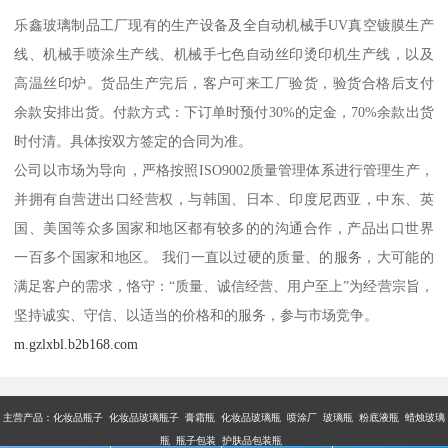
乐鑫玻璃制品工厂现有的生产设备及全自动机械手UV真空镀膜生产
线、机械手喷涂生产线、机械手七色自动丝印烫印机生产线，以及
高温丝印炉。货品生产完后，客户可来工厂验货，验货合格后支付
余款安排出货。付款方式：下订单时预付30%的定金，70%余款出货
时付清。具体按双方签定的合同为准。
公司以市场为导向，严格按照ISO9002质量管理体系进行管理生产，
并拥有自营进出口经营权，与韩国、日本、印度尼西亚，中东、英
国、美国等众多国家和地区都有较多的的沟通合作，产品出口世界
一百多个国家和地区。 我们一直以过硬的质量、的服务，大可能的
满足客户的需求，恪守：“质量、诚信经营、用户至上”为经营宗旨，
坚持诚实、守信、以适当的价格和的服务，参与市场竞争。
m.gzlxbl.b2b168.com
主营产品：
化妆品瓶子 化妆品玻璃瓶子 膏霜瓶 化妆品玻璃瓶 喷涂厂 玻璃瓶 粉底液瓶 蜡烛玻璃
瓶 瓶子包装 护肤品包装瓶