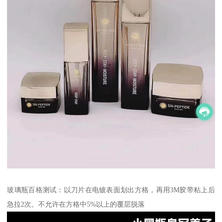
玻璃瓶百格测试：以刀片在电镀表面划出方格，再用3M胶带粘上后
急拉2次。不允许在方格中5%以上的覆层脱落