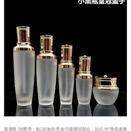
玻璃瓶 3M胶带：粘2次油光/烫金/印刷测试部位，以45-90°角迅速撕