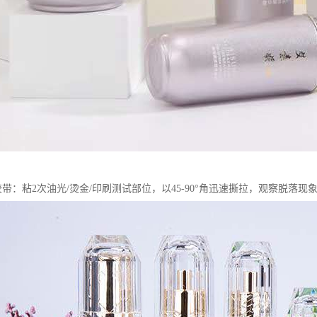
胶带：粘2次油光/烫金/印刷测试部位，以45-90°角迅速撕拉，观察脱落现