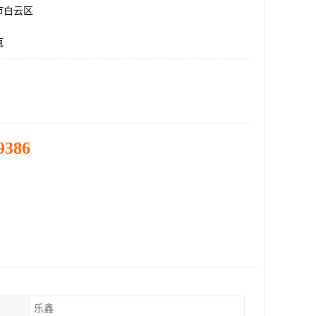
市白云区
瓶
9386
乐鑫