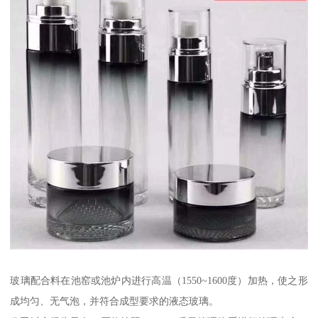
玻璃配合料在池窑或池炉内进行高温（1550~1600度）加热，使之形
成均匀、无气泡，并符合成型要求的液态玻璃。