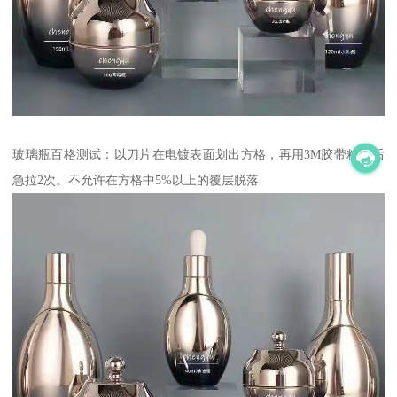
玻璃瓶百格测试：以刀片在电镀表面划出方格，再用3M胶带粘上后
急拉2次。不允许在方格中5%以上的覆层脱落