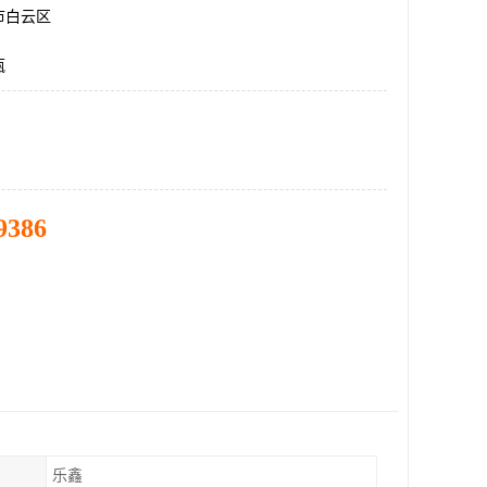
市白云区
瓶
9386
乐鑫