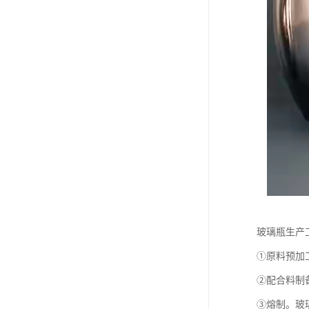
玻璃瓶生产
①原料预加
②配合料制
③熔制。玻