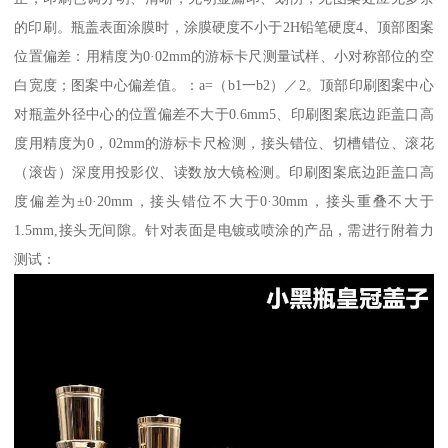
的印刷。瓶盖表面涂膜时，涂膜硬度不小于2H铅笔硬度4、顶部图案
位置偏差：用精度为0·02mm的游标卡尺测量试样、小对称部位的空
白宽度；图案中心偏差值。：a=（b1一b2）／2。顶部印刷图案中心
对瓶盖外径中心的位置偏差不大于0.6mm5、印刷图案底边距盖口高
度用精度为0，02mm的游标卡尺检测，接头错位、切槽错位、滚花
（滚齿）深度用投影仪、读数放大镜检测。印刷图案底边距盖口高
度偏差为±0·20mm，接头错位不大于0·30mm，接头重叠不大于
1.5mm,接头无间隙。针对表面是电镀或喷涂的产品，需进行附着力
测试：