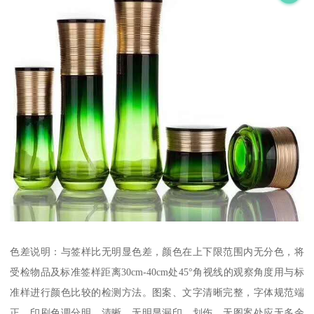
色差说明：与签样比无明显色差，颜色在上下限范围内无分色，将
受检物品及标准签样距离30cm-40cm处45°角视线的观察角度用与标
准样进行颜色比较的检测方法。图案、文字清晰完整，字体规范端
正，印刷色调分明、清晰，无明显漏印、划伤，无图案处应无多余