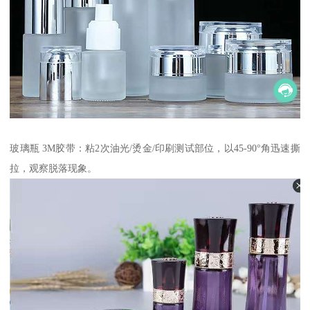
玻璃瓶 3M胶带：粘2次油光/烫金/印刷测试部位，以45-90°角迅速撕
拉，观察脱落现象。