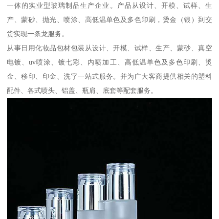
一体的实业型玻璃制品生产企业。产品从设计、开模、试样、生
产、蒙砂、抛光、喷涂、高低温单色及多色印刷，烫金（银）到交
货实现一条龙服务。
从事日用化妆品包材包装从设计、开模、试样、生产、蒙砂、真空
电镀、uv喷涂、镀七彩、内喷加工、高低温单色及多色印刷、烫
金、移印、印金、洗字一站式服务。并为广大客商提供相关的塑料
配件、各式喷头、铝盖、瓶肩、底套等配套服务。