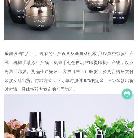
乐鑫玻璃制品工厂现有的生产设备及全自动机械手UV真空镀膜生产
线、机械手喷涂生产线、机械手七色自动丝印烫印机生产线，以及
高温丝印炉。货品生产完后，客户可来工厂验货，验货合格后支付
余款安排出货。付款方式：下订单时预付30%的定金，70%余款出货
时付清。具体按双方签定的合同为准。