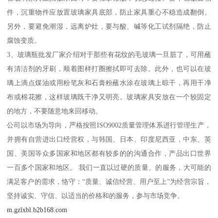
件，沉重物件应放置玻璃家具底部，防止家具重心不稳造成翻倒。
另外，要避免潮湿，远离炉灶，要与酸、碱等化工试剂隔绝，防止
腐蚀变质。
3、玻璃瓶批发厂家介绍对于那些有花纹的毛玻璃一旦脏了，可用蘸
有清洁剂的牙刷，顺着图样打圈擦拭即可去除。此外，也可以在玻
璃上滴点煤油或用粉笔灰和石膏粉蘸水涂在玻璃上晾干，再用干净
布或棉花擦，这样玻璃既干净又明亮。玻璃家具安放在一个较固定
的地方，不要随意地来回移动。
公司以市场为导向，严格按照ISO9002质量管理体系进行管理生产，
并拥有自营进出口经营权，与韩国、日本、印度尼西亚，中东、英
国、美国等众多国家和地区都有较多的的沟通合作，产品出口世界
一百多个国家和地区。 我们一直以过硬的质量、的服务，大可能的
满足客户的需求，恪守：“质量、诚信经营、用户至上”为经营宗旨，
坚持诚实、守信、以适当的价格和的服务，参与市场竞争。
m.gzlxbl.b2b168.com