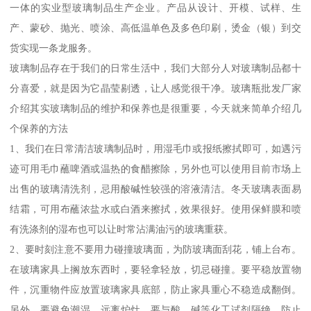
一体的实业型玻璃制品生产企业。产品从设计、开模、试样、生
产、蒙砂、抛光、喷涂、高低温单色及多色印刷，烫金（银）到交
货实现一条龙服务。
玻璃制品存在于我们的日常生活中，我们大部分人对玻璃制品都十
分喜爱，就是因为它晶莹剔透，让人感觉很干净。玻璃瓶批发厂家
介绍其实玻璃制品的维护和保养也是很重要，今天就来简单介绍几
个保养的方法
1、我们在日常清洁玻璃制品时，用湿毛巾或报纸擦拭即可，如遇污
迹可用毛巾蘸啤酒或温热的食醋擦除，另外也可以使用目前市场上
出售的玻璃清洗剂，忌用酸碱性较强的溶液清洁。冬天玻璃表面易
结霜，可用布蘸浓盐水或白酒来擦拭，效果很好。使用保鲜膜和喷
有洗涤剂的湿布也可以让时常沾满油污的玻璃重获。
2、要时刻注意不要用力碰撞玻璃面，为防玻璃面刮花，铺上台布。
在玻璃家具上搁放东西时，要轻拿轻放，切忌碰撞。要平稳放置物
件，沉重物件应放置玻璃家具底部，防止家具重心不稳造成翻倒。
另外，要避免潮湿，远离炉灶，要与酸、碱等化工试剂隔绝，防止