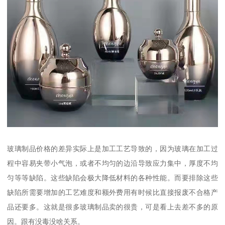
玻璃制品价格的差异实际上是加工工艺导致的，因为玻璃在加工过
程中容易夹带小气泡，或者不均匀的边沿导致应力集中，厚度不均
匀等等缺陷。这些缺陷会极大降低材料的各种性能。而要排除这些
缺陷所需要增加的工艺难度和额外费用有时候比直接报废不合格产
品还要多。这就是很多玻璃制品卖的很贵，可是看上去差不多的原
因。跟有没毒没啥关系。