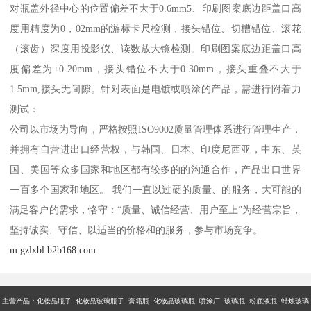
对瓶盖外径中心的位置偏差不大于0.6mm5、印刷图案底边距盖口高
度用精度为0，02mm的游标卡尺检测，接头错位、切槽错位、滚花
（滚齿）深度用投影仪、读数放大镜检测。印刷图案底边距盖口高
度偏差为±0·20mm，接头错位不大于0·30mm，接头重叠不大于
1.5mm,接头无间隙。针对表面是电镀或喷涂的产品，需进行附着力
测试：
公司以市场为导向，严格按照ISO9002质量管理体系进行管理生产，
并拥有自营进出口经营权，与韩国、日本、印度尼西亚，中东、英
国、美国等众多国家和地区都有较多的的沟通合作，产品出口世界
一百多个国家和地区。 我们一直以过硬的质量、的服务，大可能的
满足客户的需求，恪守：“质量、诚信经营、用户至上”为经营宗旨，
坚持诚实、守信、以适当的价格和的服务，参与市场竞争。
m.gzlxbl.b2b168.com
主营产品：
化妆品瓶子 化妆品玻璃瓶子 膏霜瓶 化妆品玻璃瓶 喷涂厂 玻璃瓶 粉底液瓶 蜡烛玻璃