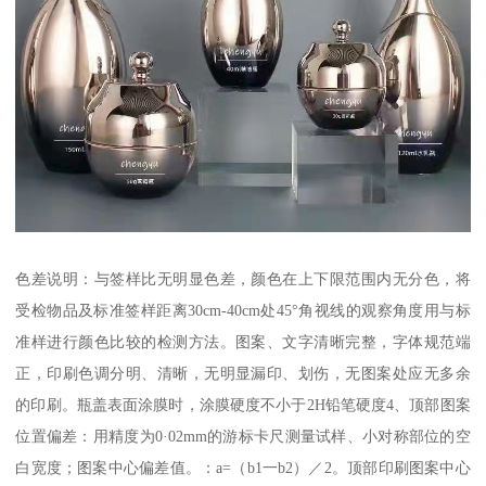
色差说明：与签样比无明显色差，颜色在上下限范围内无分色，将
受检物品及标准签样距离30cm-40cm处45°角视线的观察角度用与标
准样进行颜色比较的检测方法。图案、文字清晰完整，字体规范端
正，印刷色调分明、清晰，无明显漏印、划伤，无图案处应无多余
的印刷。瓶盖表面涂膜时，涂膜硬度不小于2H铅笔硬度4、顶部图案
位置偏差：用精度为0·02mm的游标卡尺测量试样、小对称部位的空
白宽度；图案中心偏差值。：a=（b1一b2）／2。顶部印刷图案中心