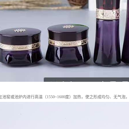
在池窑或池炉内进行高温（1550~1600度）加热，使之形成均匀、无气