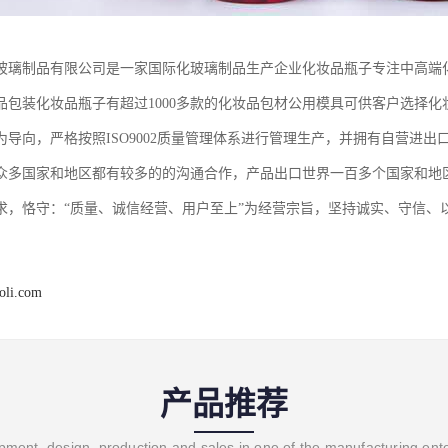
玻璃制品有限公司是一家国际化玻璃制品生产企业化妆品瓶子专注中高端
品包装化妆品瓶子有超过1000多款的化妆品包材公用模具可供客户选择化
为导向，严格按照ISO9002质量管理体系进行管理生产，并拥有自营进
众多国家和地区都有较多的的沟通合作，产品出口世界一百多个国家和地
求，恪守：“质量、诚信经营、用户至上”为经营宗旨，坚持诚实、守信、
oli.com
产品推荐
ment, design, production and sales in one of the manufacturing ent