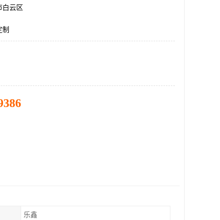
市白云区
定制
9386
乐鑫