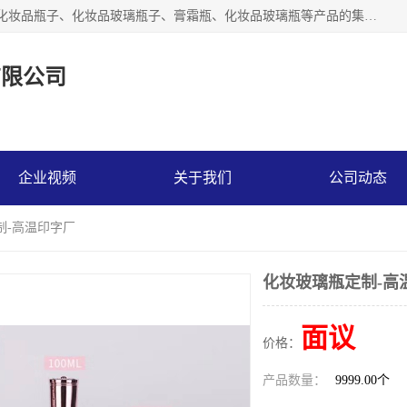
【1分钟前更新】广州乐鑫玻璃制品有限公司是一家专业从事化妆品瓶子、化妆品玻璃瓶子、膏霜瓶、化妆品玻璃瓶等产品的集开发研制、生产、销售于一体的实业型玻璃制品生产企业。产品从设计、开模、试样、生产、蒙砂、抛光、喷涂、高低温单色及多色印刷，烫金（银）到交货实现一条龙服务。
有限公司
企业视频
关于我们
公司动态
制-高温印字厂
化妆玻璃瓶定制-高
面议
价格：
产品数量：
9999.00个