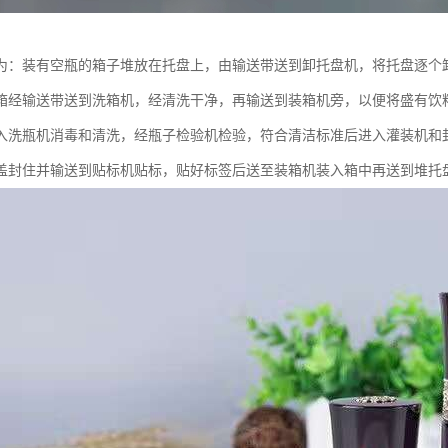
为：装有空瓶的箱子堆放在托盘上，由输送带送到卸托盘机，将托盘逐个
箱经输送带送到洗箱机，经清洗干净，再输送到装箱机旁，以便将盛有饮
入洗瓶机消毒和清洗，经瓶子检验机检验，符合清洁标准后进入灌装机和
盖封住并输送到贴标机贴标，贴好标签后送至装箱机装入箱中再送到堆托