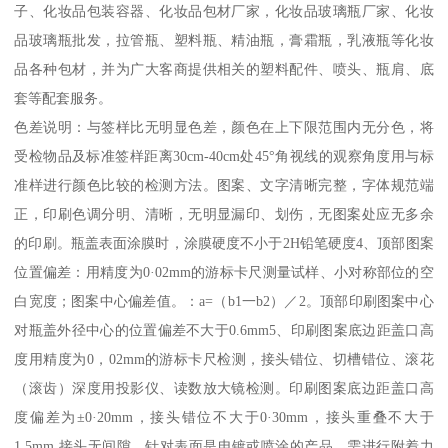
子、化妆品包装容器、化妆品包材厂家，化妆品玻璃瓶厂家、化妆
品玻璃瓶批发，拉管瓶、塑料瓶、精油瓶，膏霜瓶，乳液瓶等化妆
品各种包材，并为广大客商提供相关的塑料配件、喷头、瓶肩、底
套等配套服务。
色差说明：与签样比无明显色差，颜色在上下限范围内无分色，将
受检物品及标准签样距离30cm-40cm处45°角视线的观察角度用与标
准样进行颜色比较的检测方法。图案、文字清晰完整，字体规范端
正，印刷色调分明、清晰，无明显漏印、划伤，无图案处应无多余
的印刷。瓶盖表面涂膜时，涂膜硬度不小于2H铅笔硬度4、顶部图案
位置偏差：用精度为0·02mm的游标卡尺测量试样、小对称部位的空
白宽度；图案中心偏差值。：a=（b1一b2）／2。顶部印刷图案中心
对瓶盖外径中心的位置偏差不大于0.6mm5、印刷图案底边距盖口高
度用精度为0，02mm的游标卡尺检测，接头错位、切槽错位、滚花
（滚齿）深度用投影仪、读数放大镜检测。印刷图案底边距盖口高
度偏差为±0·20mm，接头错位不大于0·30mm，接头重叠不大于
1.5mm,接头无间隙。针对表面是电镀或喷涂的产品，需进行附着力