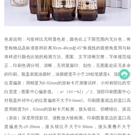
色差说明：与签样比无明显色差，颜色在上下限范围内无分色，将
受检物品及标准签样距离30cm-40cm处45°角视线的观察角度用与标
准样进行颜色比较的检测方法。图案、文字清晰完整，字体规范端
正，印刷色调分明、清晰，无明显漏印、划伤，无图案处应无多余
的印刷。瓶盖表面涂膜时，涂膜硬度不小于2H铅笔硬度4、顶部图案
位置偏差：用精度为0·02mm的游标卡尺测量试样、小对称部位的空
白宽度；图案中心偏差值。：a=（b1一b2）／2。顶部印刷图案中心
对瓶盖外径中心的位置偏差不大于0.6mm5、印刷图案底边距盖口高
度用精度为0，02mm的游标卡尺检测，接头错位、切槽错位、滚花
（滚齿）深度用投影仪、读数放大镜检测。印刷图案底边距盖口高
度偏差为±0·20mm，接头错位不大于0·30mm，接头重叠不大于