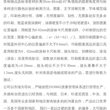
受检物品及标准签样距离30cm-40cm处45°角视线的观察角度用与标
准样进行颜色比较的检测方法。图案、文字清晰完整，字体规范端
正，印刷色调分明、清晰，无明显漏印、划伤，无图案处应无多余
的印刷。瓶盖表面涂膜时，涂膜硬度不小于2H铅笔硬度4、顶部图案
位置偏差：用精度为0·02mm的游标卡尺测量试样、小对称部位的空
白宽度；图案中心偏差值。：a=（b1一b2）／2。顶部印刷图案中心
对瓶盖外径中心的位置偏差不大于0.6mm5、印刷图案底边距盖口高
度用精度为0，02mm的游标卡尺检测，接头错位、切槽错位、滚花
（滚齿）深度用投影仪、读数放大镜检测。印刷图案底边距盖口高
度偏差为±0·20mm，接头错位不大于0·30mm，接头重叠不大于
1.5mm,接头无间隙。针对表面是电镀或喷涂的产品，需进行附着力
测试：
公司以市场为导向，严格按照ISO9002质量管理体系进行管理生产，
并拥有自营进出口经营权，与韩国、日本、印度尼西亚，中东、英
国、美国等众多国家和地区都有较多的的沟通合作，产品出口世界
一百多个国家和地区。 我们一直以过硬的质量、的服务，大可能的