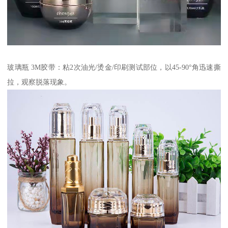
玻璃瓶 3M胶带：粘2次油光/烫金/印刷测试部位，以45-90°角迅速撕
拉，观察脱落现象。