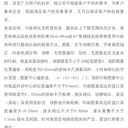
国，深受广大用户的好评。我公司可根据客户不同的要求，为客户
量身定造，既能满足客户的质量要求，又可以保证客户的价格要
求。
色差说明：与签样比无明显色差，颜色在上下限范围内无分色，将
受检物品及标准签样距离30cm-40cm处45°角视线的观察角度用与标
准样进行颜色比较的检测方法。图案、文字清晰完整，字体规范端
正，印刷色调分明、清晰，无明显漏印、划伤，无图案处应无多余
的印刷。瓶盖表面涂膜时，涂膜硬度不小于2H铅笔硬度4、顶部图案
位置偏差：用精度为0·02mm的游标卡尺测量试样、小对称部位的空
白宽度；图案中心偏差值。：a=（b1一b2）／2。顶部印刷图案中心
对瓶盖外径中心的位置偏差不大于0.6mm5、印刷图案底边距盖口高
度用精度为0，02mm的游标卡尺检测，接头错位、切槽错位、滚花
（滚齿）深度用投影仪、读数放大镜检测。印刷图案底边距盖口高
度偏差为±0·20mm，接头错位不大于0·30mm，接头重叠不大于
1.5mm,接头无间隙。针对表面是电镀或喷涂的产品，需进行附着力
测试：