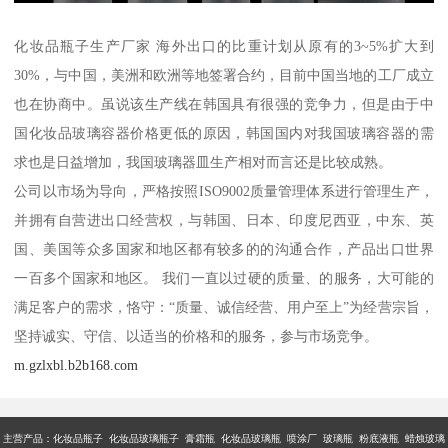
化妆品瓶子生产厂家 海外出口的比重计划从原有的3~5%扩大到
30%，与中国，美洲和欧洲等地签署合约，目前中国当地的工厂成立
也在协商中。虽说该生产线在韩国具有很强的竞争力，但是由于中
国化妆品玻璃容器价格更低的原因，韩国国内对我国玻璃容器的需
求也是日益增加，我国玻璃器皿生产相对而言还是比较成熟。
公司以市场为导向，严格按照ISO9002质量管理体系进行管理生产，
并拥有自营进出口经营权，与韩国、日本、印度尼西亚，中东、英
国、美国等众多国家和地区都有较多的的沟通合作，产品出口世界
一百多个国家和地区。 我们一直以过硬的质量、的服务，大可能的
满足客户的需求，恪守：“质量、诚信经营、用户至上”为经营宗旨，
坚持诚实、守信、以适当的价格和的服务，参与市场竞争。
m.gzlxbl.b2b168.com
主营产品：
化妆品瓶子 化妆品玻璃瓶子 膏霜瓶 化妆品玻璃瓶 喷涂厂 玻璃瓶 粉底液瓶 蜡烛玻璃