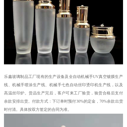
乐鑫玻璃制品工厂现有的生产设备及全自动机械手UV真空镀膜生产
线、机械手喷涂生产线、机械手七色自动丝印烫印机生产线，以及
高温丝印炉。货品生产完后，客户可来工厂验货，验货合格后支付
余款安排出货。付款方式：下订单时预付30%的定金，70%余款出货
时付清。具体按双方签定的合同为准。