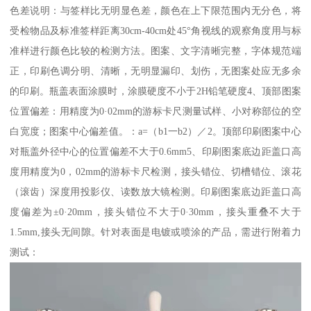
色差说明：与签样比无明显色差，颜色在上下限范围内无分色，将
受检物品及标准签样距离30cm-40cm处45°角视线的观察角度用与标
准样进行颜色比较的检测方法。图案、文字清晰完整，字体规范端
正，印刷色调分明、清晰，无明显漏印、划伤，无图案处应无多余
的印刷。瓶盖表面涂膜时，涂膜硬度不小于2H铅笔硬度4、顶部图案
位置偏差：用精度为0·02mm的游标卡尺测量试样、小对称部位的空
白宽度；图案中心偏差值。：a=（b1一b2）／2。顶部印刷图案中心
对瓶盖外径中心的位置偏差不大于0.6mm5、印刷图案底边距盖口高
度用精度为0，02mm的游标卡尺检测，接头错位、切槽错位、滚花
（滚齿）深度用投影仪、读数放大镜检测。印刷图案底边距盖口高
度偏差为±0·20mm，接头错位不大于0·30mm，接头重叠不大于
1.5mm,接头无间隙。针对表面是电镀或喷涂的产品，需进行附着力
测试：