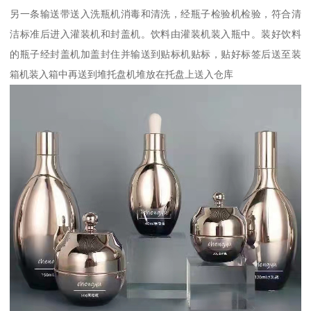
另一条输送带送入洗瓶机消毒和清洗，经瓶子检验机检验，符合清
洁标准后进入灌装机和封盖机。饮料由灌装机装入瓶中。装好饮料
的瓶子经封盖机加盖封住并输送到贴标机贴标，贴好标签后送至装
箱机装入箱中再送到堆托盘机堆放在托盘上送入仓库