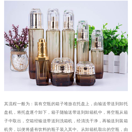
其流程一般为：装有空瓶的箱子堆放在托盘上，由输送带送到卸托
盘机，将托盘逐个卸下，箱子随输送带送到卸箱机中，将空瓶从箱
子中取出，空箱经输送带送到洗箱机，经清洗干净，再输送到装箱
机旁，以便将盛有饮料的瓶子装入其中。从卸箱机取出的空瓶，由