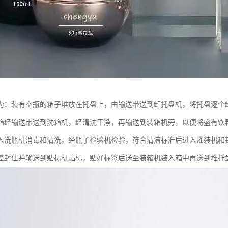
为：装有空瓶的箱子堆放在托盘上，由输送带送到卸托盘机，将托盘逐个
箱经输送带送到洗箱机，经清洗干净，再输送到装箱机旁，以便将盛有饮
入洗瓶机消毒和清洗，经瓶子检验机检验，符合清洁标准后进入灌装机和
盖封住并输送到贴标机贴标，贴好标签后送至装箱机装入箱中再送到堆托