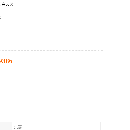
市白云区
水
9386
乐鑫