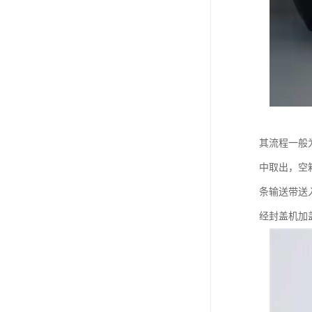
其流程一般
中取出，空
条输送带送
经封盖机加