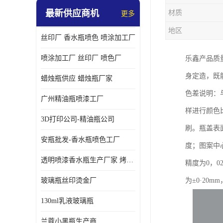
最新供应商机
材质
更多
地区
丝印厂 香水瓶喷色 喷涂加工厂
喷涂加工厂 丝印厂 喷色厂
乐鑫产品质
身定造，既
蜡烛瓶供应 蜡烛瓶厂家
色差说明：
广州精油瓶喷漆工厂
样进行颜色
3D打印公司-精油瓶公司
刷。瓶盖表
安瓶批发-香水瓶喷色工厂
度；图案中
透明喷漆香水瓶生产厂家 烤漆抛光香水瓶厂家
精度为0，
玻璃瓶丝印烫金厂
为±0·20
130ml乳液玻璃瓶
兰蔻小黑瓶生产商