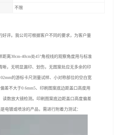
不限
的好评。我公司可根据客户不同的要求，为客户量
0cm-40cm处45°角视线的观察角度用与标准
清晰，无明显漏印、划伤，无图案处应无多余的印
·02mm的游标卡尺测量试样、小对称部位的空白宽
偏差不大于0.6mm5、印刷图案底边距盖口高度用
仪、读数放大镜检测。印刷图案底边距盖口高度偏差
对表面是电镀或喷涂的产品，需进行附着力测试：