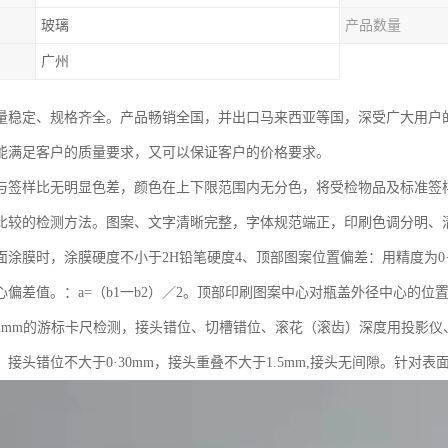
玻璃
产品数量
广州
量稳定、规格齐全。产品畅销全国，并出口马来西亚等国，深受广大用户
能满足客户的质量要求，又可以保证客户的价格要求。
与签样比无明显色差，颜色在上下限范围内无分色，将受检物品及标准签样距离3
比较的检测方法。图案、文字清晰完整，字体规范端正，印刷色调分明、
面涂膜时，涂膜硬度不小于2H铅笔硬度4、顶部图案位置偏差：用精度为0
心偏差值。：a=（b1一b2）／2。顶部印刷图案中心对瓶盖外径中心的位置
02mm的游标卡尺检测，接头错位、切槽错位、滚花（滚齿）深度用投影
mm，接头错位不大于0·30mm，接头重叠不大于1.5mm,接头无间隙。针