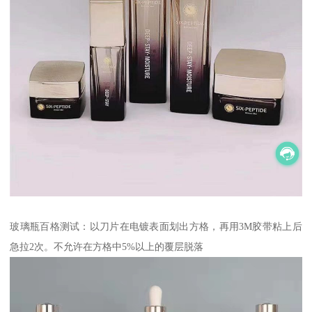
玻璃瓶百格测试：以刀片在电镀表面划出方格，再用3M胶带粘上后
急拉2次。不允许在方格中5%以上的覆层脱落