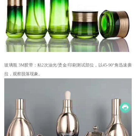
玻璃瓶 3M胶带：粘2次油光/烫金/印刷测试部位，以45-90°角迅速撕
拉，观察脱落现象。