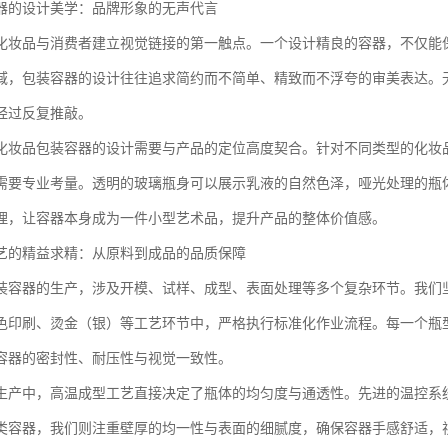
器的设计美学：品牌形象的无声代言
化妆品与消费者建立视觉链接的第一触点。一个设计精良的容器，不仅能
域，包装容器的设计往往追求简约而不简单、精致而不浮夸的审美表达。
经过反复推敲。
化妆品包装容器的设计需要与产品的定位高度契合。针对不同类型的化妆
需要专业考量。透明的玻璃瓶身可以展示乳液的自然色泽，哑光处理的瓶
理，让容器本身成为一件小型艺术品，提升产品的整体价值感。
艺的精益求精：从原料到成品的品质保障
包装容器的生产，涉及开模、试样、成型、表面处理等多个复杂环节。我们
色印刷、烫金（银）等工艺环节中，严格执行标准化作业流程。每一个瓶
容器的密封性、耐压性与视觉一致性。
生产中，高温成型工艺直接决定了瓶体的均匀度与通透性。先进的温控系
类容器，我们则注重壁厚的均一性与表面的细腻度，确保容器手感舒适，