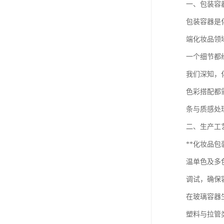
一、包装容
包装容器是
端化妆品领
一个细节都
我们深知，
色彩搭配都
条与质感处
二、生产工
**化妆品
温单色及多
调试，确保
在玻璃容器
塑料与拉管