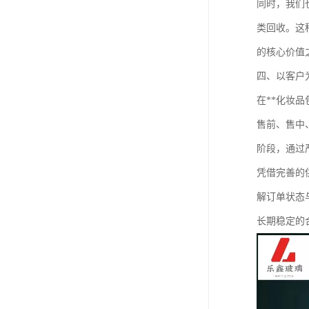
同时，我们
类回收。这
的核心价值
四、以客户
在**化妆
售前、售中
阶段，通过
凭借完善的
解订单状态
长期稳定的