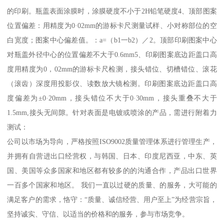
的印刷。瓶盖表面涂膜时，涂膜硬度不小于2H铅笔硬度4、顶部图案
位置偏差：用精度为0·02mm的游标卡尺测量试样、小对称部位的空
白宽度；图案中心偏差值。：a=（b1一b2）／2。顶部印刷图案中心
对瓶盖外径中心的位置偏差不大于0.6mm5、印刷图案底边距盖口高
度用精度为0，02mm的游标卡尺检测，接头错位、切槽错位、滚花
（滚齿）深度用投影仪、读数放大镜检测。印刷图案底边距盖口高
度偏差为±0·20mm，接头错位不大于0·30mm，接头重叠不大于
1.5mm,接头无间隙。针对表面是电镀或喷涂的产品，需进行附着力
测试：
公司以市场为导向，严格按照ISO9002质量管理体系进行管理生产，
并拥有自营进出口经营权，与韩国、日本、印度尼西亚，中东、英
国、美国等众多国家和地区都有较多的的沟通合作，产品出口世界
一百多个国家和地区。 我们一直以过硬的质量、的服务，大可能的
满足客户的需求，恪守：“质量、诚信经营、用户至上”为经营宗旨，
坚持诚实、守信、以适当的价格和的服务，参与市场竞争。