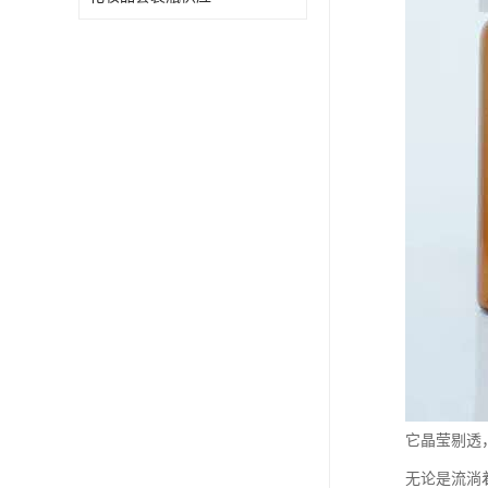
它晶莹剔透
无论是流淌