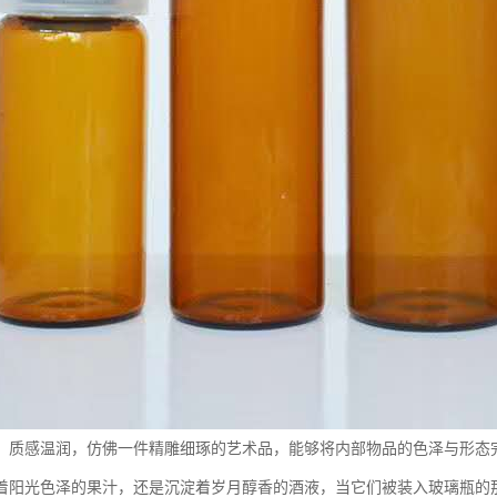
，质感温润，仿佛一件精雕细琢的艺术品，能够将内部物品的色泽与形态
着阳光色泽的果汁，还是沉淀着岁月醇香的酒液，当它们被装入玻璃瓶的