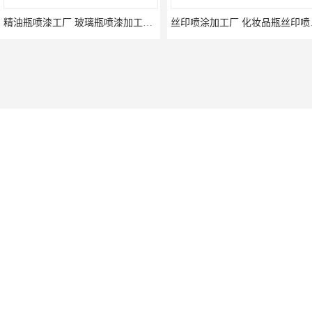
精油瓶喷漆工厂 玻璃瓶喷漆加工厂家
丝印喷
玻璃化妆品瓶行业-3D打印厂家-欢迎选购