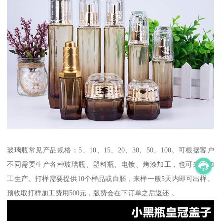
玻璃瓶常见产品规格：5、10、15、20、30、50、100。可根据客户
不同需要生产各种玻璃瓶、塑料瓶、电镀、烤漆加工，也可来样加
工生产。打样需要提供10个样品或白胚，来样一般5天内即可出样。
预收取打样加工费用500元，版费会在下订单之后返还 。