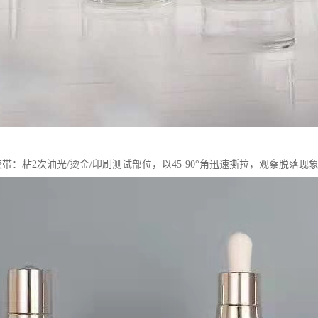
胶带：粘2次油光/烫金/印刷测试部位，以45-90°角迅速撕拉，观察脱落现