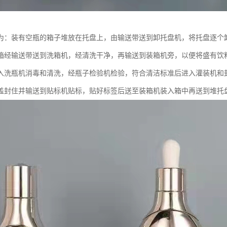
为：装有空瓶的箱子堆放在托盘上，由输送带送到卸托盘机，将托盘逐个
箱经输送带送到洗箱机，经清洗干净，再输送到装箱机旁，以便将盛有饮
入洗瓶机消毒和清洗，经瓶子检验机检验，符合清洁标准后进入灌装机和
盖封住并输送到贴标机贴标，贴好标签后送至装箱机装入箱中再送到堆托