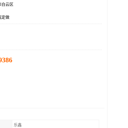
市白云区
瓶定做
9386
乐鑫